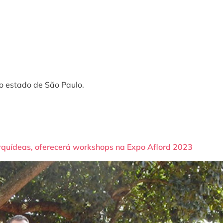
do estado de São Paulo.
orquídeas, oferecerá workshops na Expo Aflord 2023