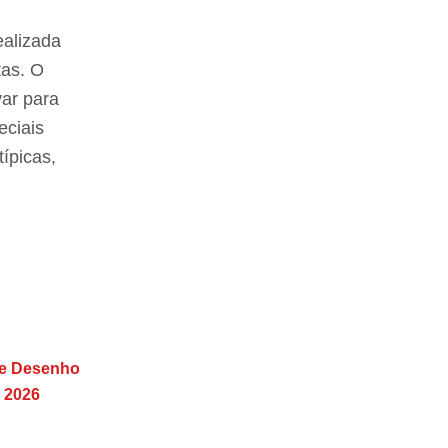
ealizada
tas. O
var para
eciais
ípicas,
e Desenho
 2026