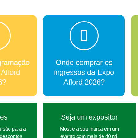
gramação
Onde comprar os
Aflord
ingressos da Expo
6?
Aflord 2026?
ões
Seja um expositor
rsão para a
Mostre a sua marca em um
 descontos
evento com mais de 40 mil