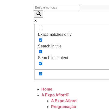
Exact matches only
Search in title
Search in content
Home
A Expo Aflord
A Expo Aflord
Programação