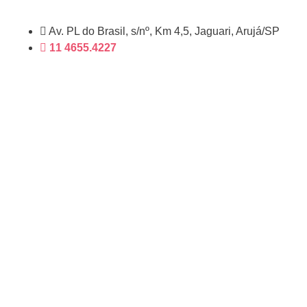
Av. PL do Brasil, s/nº, Km 4,5, Jaguari, Arujá/SP
11 4655.4227