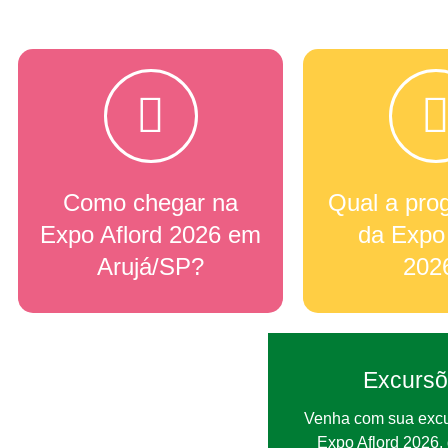
Como chegar na
Qual a pro
Expo Aflord 2026 em
da Expo 
Arujá/SP?
202
Excurs
Venha com sua excu
Expo Aflord 2026,